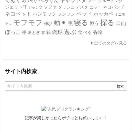
くぬく
ぺろりん
グルーミング
ぬりぬり
ジェット耳
ソファ
ネコパンチ
デスク
ニャー
ダッシュ
ジャンプ
ネコベッド
ベッド
ホッカペ
ハンモック
フンフン
ミニモ
モフモフ
寝る
探る
動画
日向
夜
戦う
伸び
アレ
遊ぶ
ぼっこ
肉球
箱
食べる
香箱
棚
爪とぎ
窓
全てのタグを見る
サイト内検索
記事が楽しかったらポチッとお願いします！