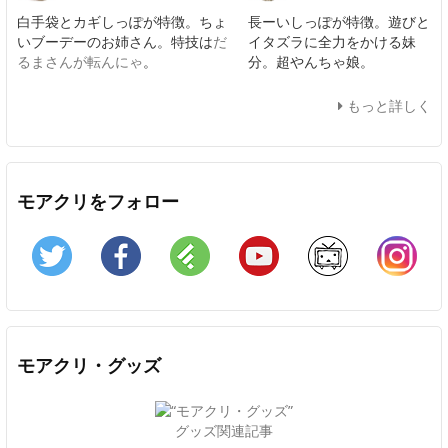
白手袋とカギしっぽが特徴。ちょ
長ーいしっぽが特徴。遊びと
いブーデーのお姉さん。特技は
だ
イタズラに全力をかける妹
るまさんが転んにゃ
。
分。超やんちゃ娘。
もっと詳しく
モアクリをフォロー
Twitter
Facebook
Feedly
YouTube
ニコニコ動画
In
モアクリ・グッズ
グッズ関連記事