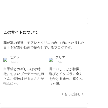
このサイトについて
我が家の猫達、モアレとクリエの自由でゆったりした
日々を写真や動画で紹介しているブログです。
モアレ
クリエ
Moire
Crie
白手袋とカギしっぽが特
長ーいしっぽが特徴。
徴。ちょいブーデーのお姉
遊びとイタズラに全力
さん。特技は
だるまさんが
をかける妹分。超やん
転んにゃ
。
ちゃ娘。
もっと詳しく