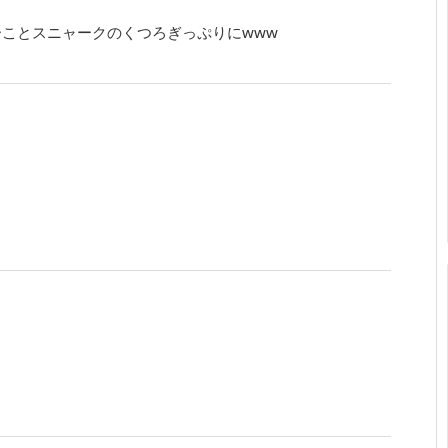
ーことスニャークのくつろぎっぷりにwww