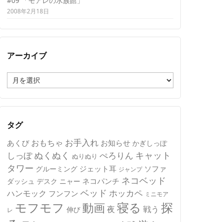
#09 「モアレの水族館」
2008年2月18日
アーカイブ
ア
ー
カ
イ
ブ
タグ
おもちゃ
お手入れ
あくび
お知らせ
かぎしっぽ
キャット
ぬくぬく
しっぽ
ぺろりん
ぬりぬり
タワー
ジェット耳
ソファ
グルーミング
ジャンプ
ネコベッド
ネコパンチ
デスク
ニャー
ダッシュ
ベッド
ホッカペ
ハンモック
フンフン
ミニモア
モフモフ
寝る
探
動画
夜
戦う
伸び
レ