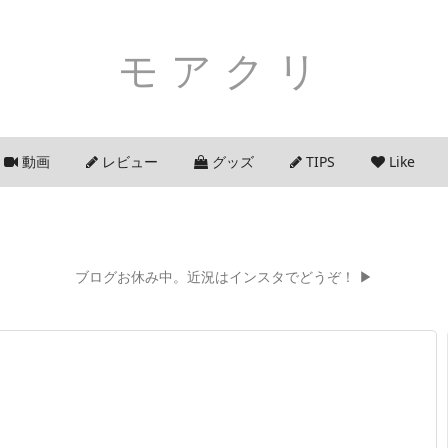
モアクリ
動画
レビュー
グッズ
TIPS
Like
ブログお休み中。近況はインスタでどうぞ！ ▶