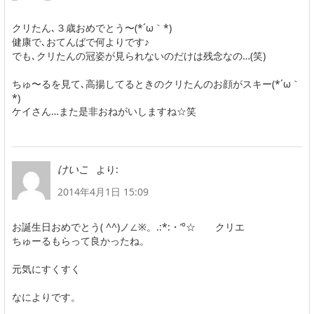
クリたん､３歳おめでとう〜(*´ω｀*)
健康で､おてんばで何よりです♪
でも､クリたんの冠姿が見られないのだけは残念なの…(笑)
ちゅ〜るを見て､高揚してるときのクリたんのお顔がスキー(*´ω｀
*)
ケイさん…また是非おねがいしますね☆笑
より:
けいこ
2014年4月1日 15:09
お誕生日おめでとう( ^^)ノ∠※。.:*:・’°☆ クリエ
ちゅーるもらって良かったね。
元気にすくすく
なによりです。