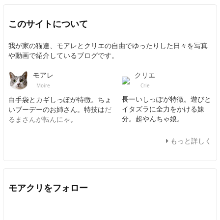
このサイトについて
我が家の猫達、モアレとクリエの自由でゆったりした日々を写真
や動画で紹介しているブログです。
クリエ
モアレ
Crie
Moire
長ーいしっぽが特徴。遊びと
白手袋とカギしっぽが特徴。ちょ
イタズラに全力をかける妹
いブーデーのお姉さん。特技は
だ
分。超やんちゃ娘。
るまさんが転んにゃ
。
もっと詳しく
モアクリをフォロー
Twitter
Facebook
Feedly
YouTube
ニコニコ動画
In