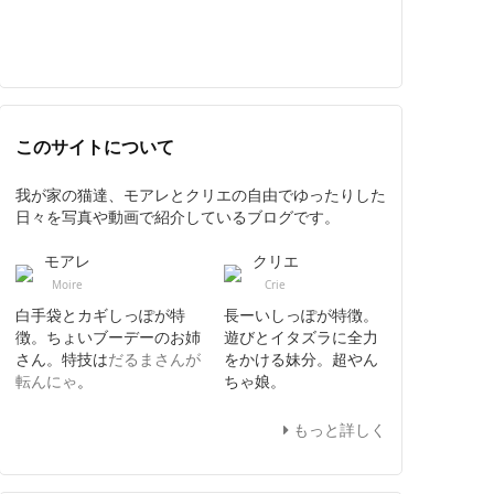
このサイトについて
我が家の猫達、モアレとクリエの自由でゆったりした
日々を写真や動画で紹介しているブログです。
モアレ
クリエ
Moire
Crie
白手袋とカギしっぽが特
長ーいしっぽが特徴。
徴。ちょいブーデーのお姉
遊びとイタズラに全力
さん。特技は
だるまさんが
をかける妹分。超やん
転んにゃ
。
ちゃ娘。
もっと詳しく