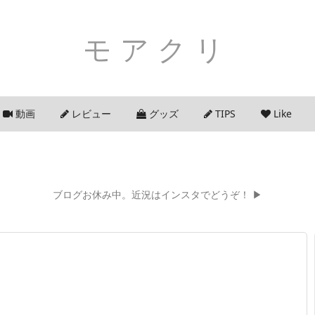
モアクリ
動画
レビュー
グッズ
TIPS
Like
ブログお休み中。近況はインスタでどうぞ！ ▶