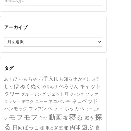
2018年5月28日
アーカイブ
ア
ー
カ
イ
ブ
タグ
おもちゃ
お手入れ
あくび
お知らせ
かぎしっぽ
キャット
ぬくぬく
しっぽ
ぺろりん
ぬりぬり
タワー
ジェット耳
ソファ
グルーミング
ジャンプ
ネコベッド
ネコパンチ
デスク
ニャー
ダッシュ
ベッド
ホッカペ
ハンモック
フンフン
ミニモア
モフモフ
寝る
探
動画
夜
戦う
伸び
レ
る
遊ぶ
日向ぼっこ
肉球
箱
食
棚
爪とぎ
窓