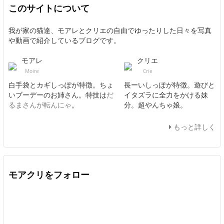
このサイトについて
我が家の猫達、モアレとクリエの自由でゆったりした日々を写真
や動画で紹介しているブログです。
モアレ
クリエ
Moire
Crie
白手袋とカギしっぽが特徴。ちょ
長ーいしっぽが特徴。遊びと
いブーデーのお姉さん。特技は
だ
イタズラに全力をかける妹
るまさんが転んにゃ
。
分。超やんちゃ娘。
もっと詳しく
モアクリをフォロー
Twitter
Facebook
Feedly
YouTube
ニコニコ動画
In