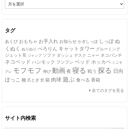
ア
ー
カ
イ
ブ
タグ
ぬ
おもちゃ
お手入れ
しっぽ
あくび
お知らせ
かぎしっぽ
キャットタワー
くぬく
ぺろりん
グルーミング
ぬりぬり
ジェット耳
ソファ
ネコパンチ
デスク
ニャー
ダッシュ
ジャンプ
ネコベッド
ベッド
ホッカペ
ハンモック
フンフン
ミニモ
モフモフ
寝る
探る
動画
日向
夜
戦う
伸び
アレ
遊ぶ
ぼっこ
肉球
箱
食べる
香箱
棚
爪とぎ
窓
全てのタグを見る
サイト内検索