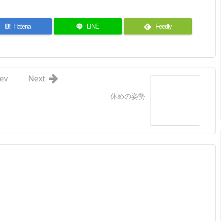
B!
Hatena
LINE
Feedly
ev
Next
休めの姿勢