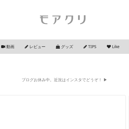
モアクリ
動画
レビュー
グッズ
TIPS
Like
ブログお休み中。近況はインスタでどうぞ！ ▶