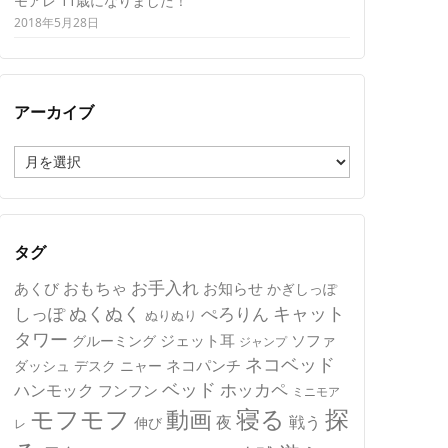
モアレ 11歳になりました！
2018年5月28日
アーカイブ
ア
ー
カ
イ
ブ
タグ
おもちゃ
お手入れ
あくび
お知らせ
かぎしっぽ
キャット
ぬくぬく
しっぽ
ぺろりん
ぬりぬり
タワー
ジェット耳
ソファ
グルーミング
ジャンプ
ネコベッド
ネコパンチ
デスク
ニャー
ダッシュ
ベッド
ホッカペ
ハンモック
フンフン
ミニモア
モフモフ
寝る
探
動画
夜
戦う
伸び
レ