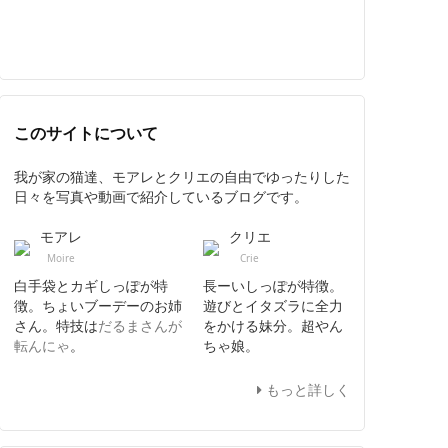
このサイトについて
我が家の猫達、モアレとクリエの自由でゆったりした
日々を写真や動画で紹介しているブログです。
モアレ
クリエ
Moire
Crie
白手袋とカギしっぽが特
長ーいしっぽが特徴。
徴。ちょいブーデーのお姉
遊びとイタズラに全力
さん。特技は
だるまさんが
をかける妹分。超やん
転んにゃ
。
ちゃ娘。
もっと詳しく