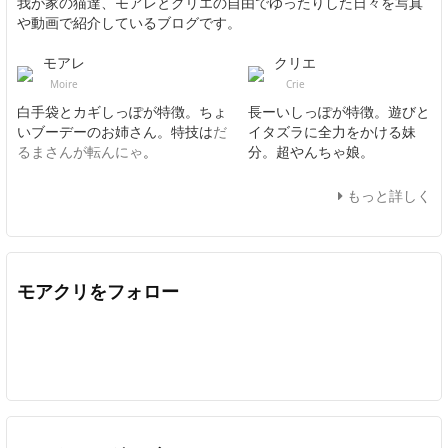
我が家の猫達、モアレとクリエの自由でゆったりした日々を写真
や動画で紹介しているブログです。
モアレ
クリエ
Moire
Crie
白手袋とカギしっぽが特徴。ちょ
長ーいしっぽが特徴。遊びと
いブーデーのお姉さん。特技は
だ
イタズラに全力をかける妹
るまさんが転んにゃ
。
分。超やんちゃ娘。
もっと詳しく
モアクリをフォロー
Twitter
Facebook
Feedly
YouTube
ニコニコ動画
In