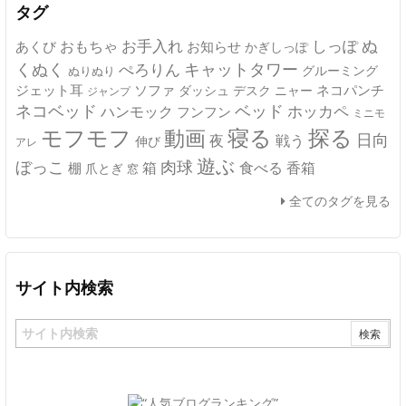
タグ
ぬ
おもちゃ
お手入れ
しっぽ
あくび
お知らせ
かぎしっぽ
キャットタワー
くぬく
ぺろりん
グルーミング
ぬりぬり
ジェット耳
ソファ
ネコパンチ
デスク
ニャー
ダッシュ
ジャンプ
ネコベッド
ベッド
ホッカペ
ハンモック
フンフン
ミニモ
モフモフ
寝る
探る
動画
日向
夜
戦う
伸び
アレ
遊ぶ
ぼっこ
肉球
箱
食べる
香箱
棚
爪とぎ
窓
全てのタグを見る
サイト内検索