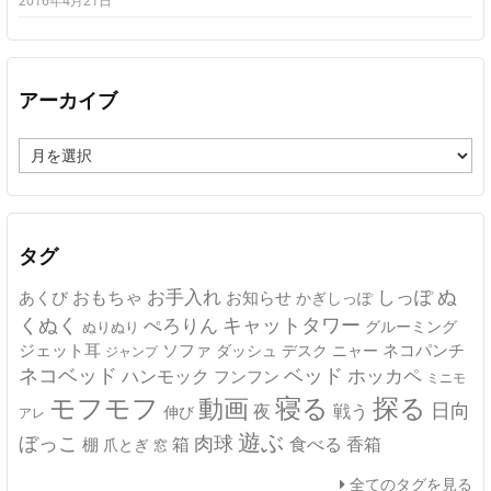
2016年4月21日
アーカイブ
ア
ー
カ
イ
ブ
タグ
ぬ
おもちゃ
お手入れ
しっぽ
あくび
お知らせ
かぎしっぽ
キャットタワー
くぬく
ぺろりん
グルーミング
ぬりぬり
ジェット耳
ソファ
ネコパンチ
デスク
ニャー
ダッシュ
ジャンプ
ネコベッド
ベッド
ホッカペ
ハンモック
フンフン
ミニモ
モフモフ
寝る
探る
動画
日向
夜
戦う
伸び
アレ
遊ぶ
ぼっこ
肉球
箱
食べる
香箱
棚
爪とぎ
窓
全てのタグを見る