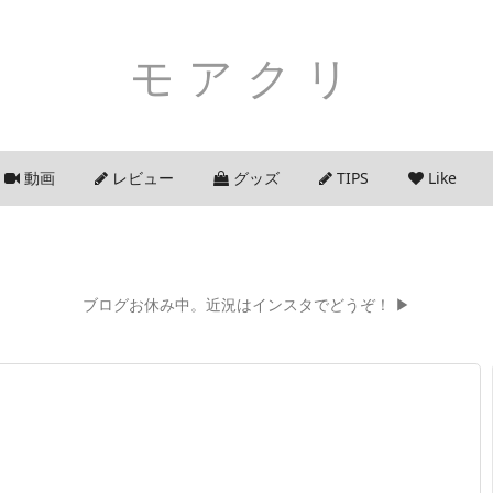
モアクリ
動画
レビュー
グッズ
TIPS
Like
ブログお休み中。近況はインスタでどうぞ！ ▶