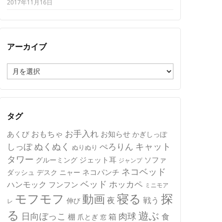
2017年11月16日
アーカイブ
ア
ー
カ
イ
ブ
タグ
おもちゃ
お手入れ
あくび
お知らせ
かぎしっぽ
キャット
ぬくぬく
しっぽ
ぺろりん
ぬりぬり
タワー
ジェット耳
ソファ
グルーミング
ジャンプ
ネコベッド
ネコパンチ
デスク
ニャー
ダッシュ
ベッド
ホッカペ
ハンモック
フンフン
ミニモア
モフモフ
寝る
探
動画
夜
戦う
伸び
レ
る
遊ぶ
日向ぼっこ
肉球
箱
食
棚
爪とぎ
窓