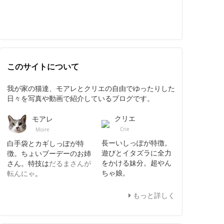
このサイトについて
我が家の猫達、モアレとクリエの自由でゆったりした
日々を写真や動画で紹介しているブログです。
クリエ
モアレ
Crie
Moire
長ーいしっぽが特徴。
白手袋とカギしっぽが特
遊びとイタズラに全力
徴。ちょいブーデーのお姉
をかける妹分。超やん
さん。特技は
だるまさんが
ちゃ娘。
転んにゃ
。
もっと詳しく