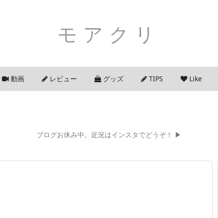
モアクリ
動画
レビュー
グッズ
TIPS
Like
ブログお休み中。近況はインスタでどうぞ！ ▶