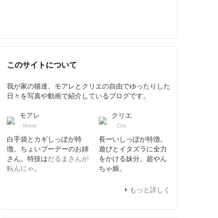
このサイトについて
我が家の猫達、モアレとクリエの自由でゆったりした
日々を写真や動画で紹介しているブログです。
モアレ
クリエ
Moire
Crie
白手袋とカギしっぽが特
長ーいしっぽが特徴。
徴。ちょいブーデーのお姉
遊びとイタズラに全力
さん。特技は
だるまさんが
をかける妹分。超やん
転んにゃ
。
ちゃ娘。
もっと詳しく