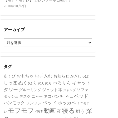
【モア＊モアレ】 カレンダー本日発売！
2010年10月2日
アーカイブ
ア
ー
カ
イ
ブ
タグ
おもちゃ
お手入れ
あくび
お知らせ
かぎしっぽ
キャット
ぬくぬく
しっぽ
ぺろりん
ぬりぬり
タワー
ジェット耳
ソファ
グルーミング
ジャンプ
ネコベッド
ネコパンチ
デスク
ニャー
ダッシュ
ベッド
ホッカペ
ハンモック
フンフン
ミニモア
モフモフ
寝る
探
動画
夜
戦う
伸び
レ