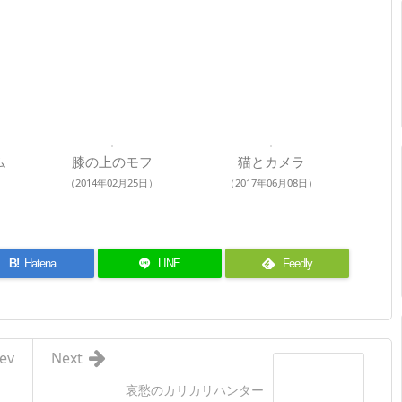
ム
膝の上のモフ
猫とカメラ
（2014年02月25日）
（2017年06月08日）
B!
Hatena
LINE
Feedly
ev
Next
哀愁のカリカリハンター