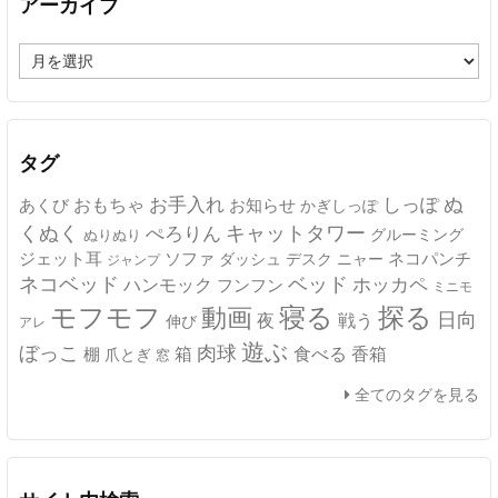
アーカイブ
ア
ー
カ
イ
ブ
タグ
ぬ
おもちゃ
お手入れ
しっぽ
あくび
お知らせ
かぎしっぽ
キャットタワー
くぬく
ぺろりん
グルーミング
ぬりぬり
ジェット耳
ソファ
ネコパンチ
デスク
ニャー
ダッシュ
ジャンプ
ネコベッド
ベッド
ホッカペ
ハンモック
フンフン
ミニモ
モフモフ
寝る
探る
動画
日向
夜
戦う
伸び
アレ
遊ぶ
ぼっこ
肉球
箱
食べる
香箱
棚
爪とぎ
窓
全てのタグを見る