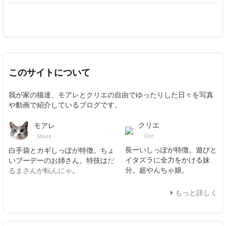
このサイトについて
我が家の猫達、モアレとクリエの自由でゆったりした日々を写真
や動画で紹介しているブログです。
クリエ
モアレ
Crie
Moire
長ーいしっぽが特徴。遊びと
白手袋とカギしっぽが特徴。ちょ
イタズラに全力をかける妹
いブーデーのお姉さん。特技は
だ
分。超やんちゃ娘。
るまさんが転んにゃ
。
もっと詳しく