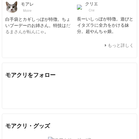
クリエ
モアレ
Crie
Moire
長ーいしっぽが特徴。遊びと
白手袋とカギしっぽが特徴。ちょ
イタズラに全力をかける妹
いブーデーのお姉さん。特技は
だ
分。超やんちゃ娘。
るまさんが転んにゃ
。
もっと詳しく
モアクリをフォロー
Twitter
Facebook
Feedly
YouTube
ニコニコ動画
In
モアクリ・グッズ