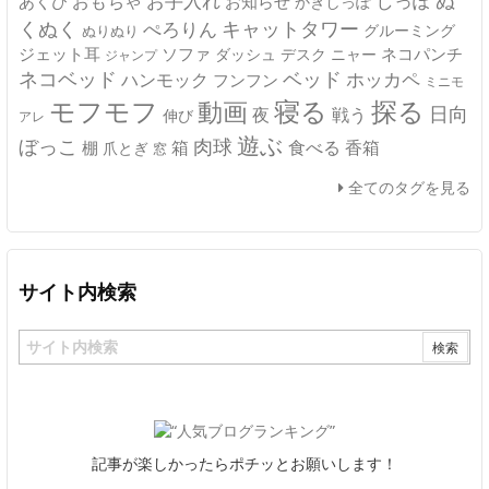
ぬ
おもちゃ
お手入れ
しっぽ
あくび
お知らせ
かぎしっぽ
キャットタワー
くぬく
ぺろりん
グルーミング
ぬりぬり
ジェット耳
ソファ
ネコパンチ
デスク
ニャー
ダッシュ
ジャンプ
ネコベッド
ベッド
ホッカペ
ハンモック
フンフン
ミニモ
モフモフ
寝る
探る
動画
日向
夜
戦う
伸び
アレ
遊ぶ
ぼっこ
肉球
箱
食べる
香箱
棚
爪とぎ
窓
全てのタグを見る
サイト内検索
記事が楽しかったらポチッとお願いします！