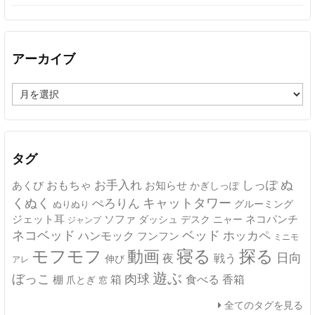
アーカイブ
ア
ー
カ
イ
ブ
タグ
ぬ
おもちゃ
お手入れ
しっぽ
あくび
お知らせ
かぎしっぽ
キャットタワー
くぬく
ぺろりん
グルーミング
ぬりぬり
ジェット耳
ソファ
ネコパンチ
デスク
ニャー
ダッシュ
ジャンプ
ネコベッド
ベッド
ホッカペ
ハンモック
フンフン
ミニモ
モフモフ
寝る
探る
動画
日向
夜
戦う
伸び
アレ
遊ぶ
ぼっこ
肉球
箱
食べる
香箱
棚
爪とぎ
窓
全てのタグを見る