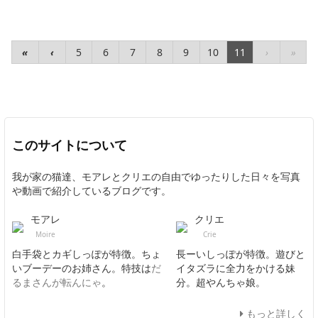
«
‹
5
6
7
8
9
10
11
›
»
このサイトについて
我が家の猫達、モアレとクリエの自由でゆったりした日々を写真
や動画で紹介しているブログです。
モアレ
クリエ
Moire
Crie
白手袋とカギしっぽが特徴。ちょ
長ーいしっぽが特徴。遊びと
いブーデーのお姉さん。特技は
だ
イタズラに全力をかける妹
るまさんが転んにゃ
。
分。超やんちゃ娘。
もっと詳しく