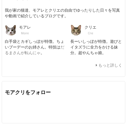
我が家の猫達、モアレとクリエの自由でゆったりした日々を写真
や動画で紹介しているブログです。
モアレ
クリエ
Moire
Crie
白手袋とカギしっぽが特徴。ちょ
長ーいしっぽが特徴。遊びと
いブーデーのお姉さん。特技は
だ
イタズラに全力をかける妹
るまさんが転んにゃ
。
分。超やんちゃ娘。
もっと詳しく
モアクリをフォロー
Twitter
Facebook
Feedly
YouTube
ニコニコ動画
In