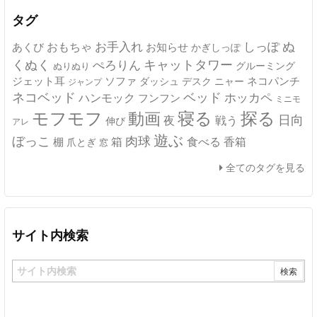
ブ
タグ
ぬ
おもちゃ
お手入れ
しっぽ
あくび
お知らせ
かぎしっぽ
キャットタワー
くぬく
ぺろりん
グルーミング
ぬりぬり
ジェット耳
ソファ
ネコパンチ
デスク
ニャー
ダッシュ
ジャンプ
ネコベッド
ベッド
ホッカペ
ハンモック
フンフン
ミニモ
モフモフ
寝る
探る
動画
日向
夜
戦う
伸び
アレ
遊ぶ
ぼっこ
肉球
箱
食べる
香箱
棚
爪とぎ
窓
全てのタグを見る
サイト内検索