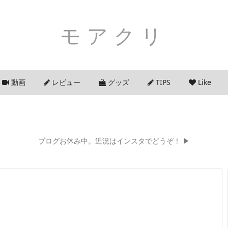
モアクリ
動画
レビュー
グッズ
TIPS
Like
ブログお休み中。近況はインスタでどうぞ！ ▶