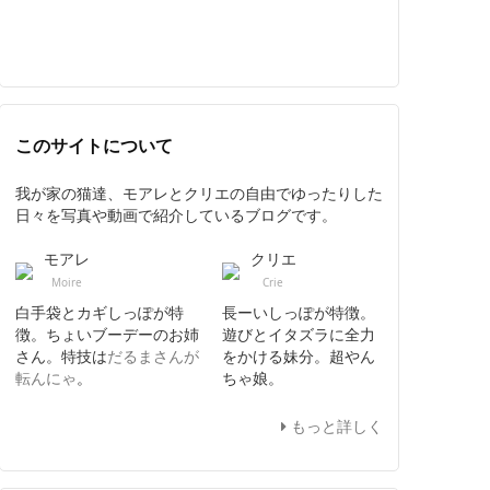
このサイトについて
我が家の猫達、モアレとクリエの自由でゆったりした
日々を写真や動画で紹介しているブログです。
モアレ
クリエ
Moire
Crie
白手袋とカギしっぽが特
長ーいしっぽが特徴。
徴。ちょいブーデーのお姉
遊びとイタズラに全力
さん。特技は
だるまさんが
をかける妹分。超やん
転んにゃ
。
ちゃ娘。
もっと詳しく