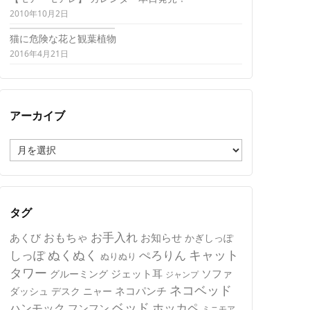
2010年10月2日
猫に危険な花と観葉植物
2016年4月21日
アーカイブ
ア
ー
カ
イ
ブ
タグ
おもちゃ
お手入れ
あくび
お知らせ
かぎしっぽ
キャット
ぬくぬく
しっぽ
ぺろりん
ぬりぬり
タワー
ジェット耳
ソファ
グルーミング
ジャンプ
ネコベッド
ネコパンチ
デスク
ニャー
ダッシュ
ベッド
ホッカペ
ハンモック
フンフン
ミニモア