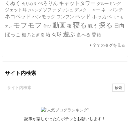
キャットタワー
くぬく
ぺろりん
グルーミング
ぬりぬり
ジェット耳
ソファ
ネコパンチ
デスク
ニャー
ダッシュ
ジャンプ
ネコベッド
ベッド
ホッカペ
ハンモック
フンフン
ミニモ
モフモフ
寝る
探る
動画
日向
夜
戦う
伸び
アレ
遊ぶ
ぼっこ
肉球
箱
食べる
香箱
棚
爪とぎ
窓
全てのタグを見る
サイト内検索
記事が楽しかったらポチッとお願いします！