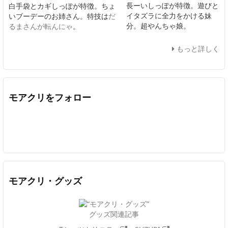
長ーいしっぽが特徴。遊びと
白手袋とカギしっぽが特徴。ちょ
イタズラに全力をかける妹
いブーデーのお姉さん。特技は
だ
分。超やんちゃ娘。
るまさんが転んにゃ
。
もっと詳しく
モアクリをフォロー
Twitter
Facebook
Feedly
YouTube
ニコニコ動画
In
モアクリ・グッズ
グッズ関連記事