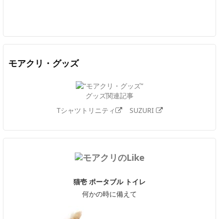
Twitter
Facebook
Feedly
YouTube
ニコニコ動画
In
モアクリ・グッズ
グッズ関連記事
Tシャツトリニティ
SUZURI
猫壱 ポータブル トイレ
何かの時に備えて