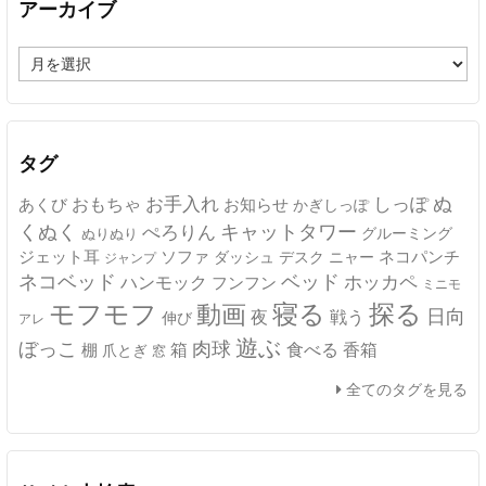
アーカイブ
ア
ー
カ
イ
ブ
タグ
ぬ
おもちゃ
お手入れ
しっぽ
あくび
お知らせ
かぎしっぽ
キャットタワー
くぬく
ぺろりん
グルーミング
ぬりぬり
ジェット耳
ソファ
ネコパンチ
デスク
ニャー
ダッシュ
ジャンプ
ネコベッド
ベッド
ホッカペ
ハンモック
フンフン
ミニモ
モフモフ
寝る
探る
動画
日向
夜
戦う
伸び
アレ
遊ぶ
ぼっこ
肉球
箱
食べる
香箱
棚
爪とぎ
窓
全てのタグを見る