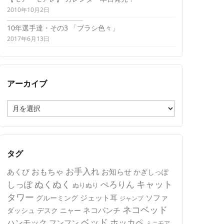
2010年10月2日
10年選手達・その3 「ブラシ色々」
2017年6月13日
アーカイブ
ア
ー
カ
イ
ブ
タグ
おもちゃ
お手入れ
あくび
お知らせ
かぎしっぽ
キャット
ぬくぬく
しっぽ
ぺろりん
ぬりぬり
タワー
ジェット耳
ソファ
グルーミング
ジャンプ
ネコベッド
ネコパンチ
デスク
ニャー
ダッシュ
ベッド
ホッカペ
ハンモック
フンフン
ミニモア