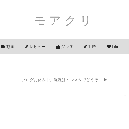
モアクリ
動画
レビュー
グッズ
TIPS
Like
ブログお休み中。近況はインスタでどうぞ！ ▶