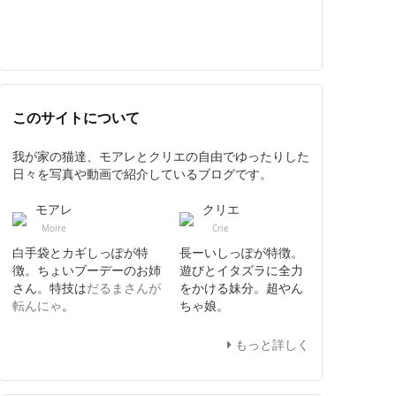
このサイトについて
我が家の猫達、モアレとクリエの自由でゆったりした
日々を写真や動画で紹介しているブログです。
モアレ
クリエ
Moire
Crie
白手袋とカギしっぽが特
長ーいしっぽが特徴。
徴。ちょいブーデーのお姉
遊びとイタズラに全力
さん。特技は
だるまさんが
をかける妹分。超やん
転んにゃ
。
ちゃ娘。
もっと詳しく