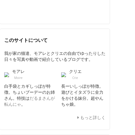
このサイトについて
我が家の猫達、モアレとクリエの自由でゆったりした
日々を写真や動画で紹介しているブログです。
モアレ
クリエ
Moire
Crie
白手袋とカギしっぽが特
長ーいしっぽが特徴。
徴。ちょいブーデーのお姉
遊びとイタズラに全力
さん。特技は
だるまさんが
をかける妹分。超やん
転んにゃ
。
ちゃ娘。
もっと詳しく