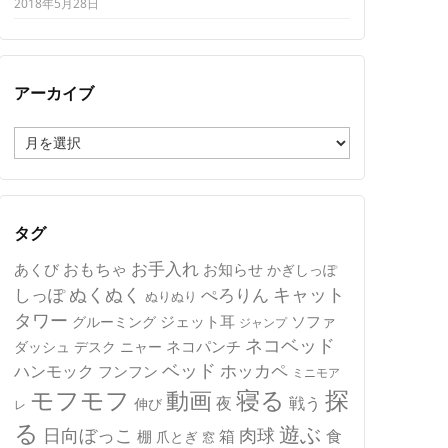
2018年5月28日
アーカイブ
ア
ー
カ
イ
ブ
タグ
おもちゃ
お手入れ
あくび
お知らせ
かぎしっぽ
キャット
ぬくぬく
しっぽ
ぺろりん
ぬりぬり
タワー
ジェット耳
ソファ
グルーミング
ジャンプ
ネコベッド
ネコパンチ
デスク
ニャー
ダッシュ
ベッド
ホッカペ
ハンモック
フンフン
ミニモア
モフモフ
寝る
探
動画
夜
戦う
伸び
レ
る
遊ぶ
日向ぼっこ
肉球
箱
食
棚
爪とぎ
窓