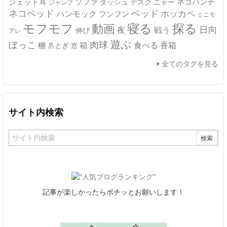
ジェット耳
ソファ
ネコパンチ
デスク
ニャー
ダッシュ
ジャンプ
ネコベッド
ベッド
ホッカペ
ハンモック
フンフン
ミニモ
モフモフ
寝る
探る
動画
日向
夜
戦う
伸び
アレ
遊ぶ
ぼっこ
肉球
箱
食べる
香箱
棚
爪とぎ
窓
全てのタグを見る
サイト内検索
記事が楽しかったらポチッとお願いします！