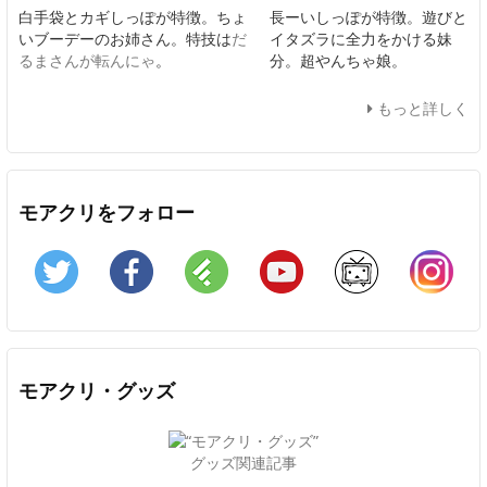
白手袋とカギしっぽが特徴。ちょ
長ーいしっぽが特徴。遊びと
いブーデーのお姉さん。特技は
だ
イタズラに全力をかける妹
るまさんが転んにゃ
。
分。超やんちゃ娘。
もっと詳しく
モアクリをフォロー
Twitter
Facebook
Feedly
YouTube
ニコニコ動画
In
モアクリ・グッズ
グッズ関連記事