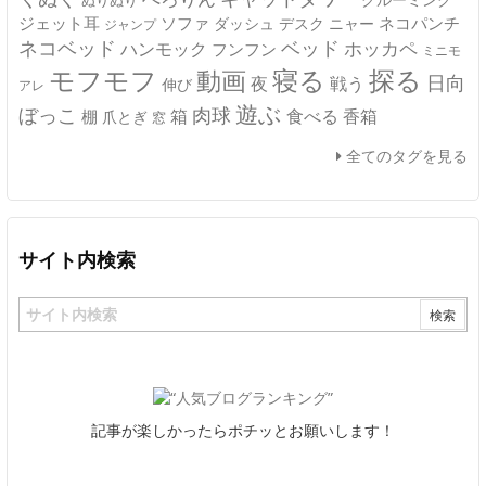
ジェット耳
ソファ
ネコパンチ
デスク
ニャー
ダッシュ
ジャンプ
ネコベッド
ベッド
ホッカペ
ハンモック
フンフン
ミニモ
モフモフ
寝る
探る
動画
日向
夜
戦う
伸び
アレ
遊ぶ
ぼっこ
肉球
箱
食べる
香箱
棚
爪とぎ
窓
全てのタグを見る
サイト内検索
記事が楽しかったらポチッとお願いします！