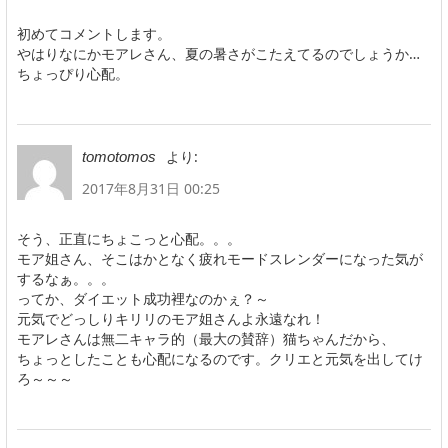
初めてコメントします。
やはりなにかモアレさん、夏の暑さがこたえてるのでしょうか…
ちょっぴり心配。
より:
tomotomos
2017年8月31日 00:25
そう、正直にちょこっと心配。。。
モア姐さん、そこはかとなく疲れモードスレンダーになった気が
するなぁ。。。
ってか、ダイエット成功裡なのかぇ？～
元気でどっしりキリリのモア姐さんよ永遠なれ！
モアレさんは無二キャラ的（最大の賛辞）猫ちゃんだから、
ちょっとしたことも心配になるのです。クリエと元気を出してけ
ろ～～～