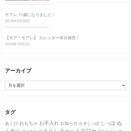
モアレ 11歳になりました！
2018年5月28日
【モア＊モアレ】 カレンダー本日発売！
2010年10月2日
アーカイブ
ア
ー
カ
イ
ブ
タグ
ぬ
おもちゃ
お手入れ
しっぽ
あくび
お知らせ
かぎしっぽ
キャットタワー
くぬく
ぺろりん
グルーミング
ぬりぬり