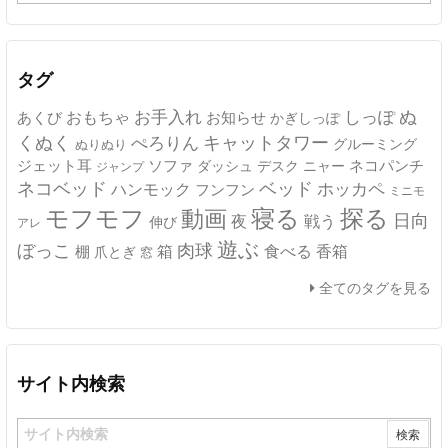
ー
カ
イ
ブ
タグ
ぬ
おもちゃ
お手入れ
しっぽ
あくび
お知らせ
かぎしっぽ
キャットタワー
くぬく
ぺろりん
グルーミング
ぬりぬり
ジェット耳
ソファ
ネコパンチ
デスク
ニャー
ダッシュ
ジャンプ
ネコベッド
ベッド
ホッカペ
ハンモック
フンフン
ミニモ
モフモフ
寝る
探る
動画
日向
夜
戦う
伸び
アレ
遊ぶ
ぼっこ
肉球
箱
食べる
香箱
棚
爪とぎ
窓
全てのタグを見る
サイト内検索