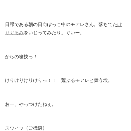
日課である朝の日向ぼっこ中のモアレさん。落ちてた
け
りぐるみ
をいじってみたり。ぐいー。
からの寝技っ！
けりけりけりけりっ！！ 荒ぶるモアレと舞う埃。
おー、やっつけたねぇ。
スウィッ（ご機嫌）