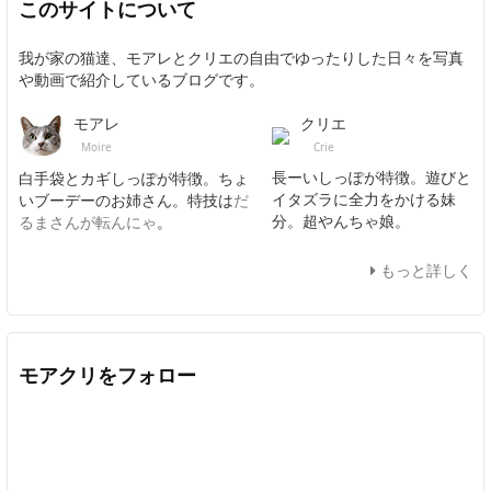
このサイトについて
我が家の猫達、モアレとクリエの自由でゆったりした日々を写真
や動画で紹介しているブログです。
クリエ
モアレ
Crie
Moire
長ーいしっぽが特徴。遊びと
白手袋とカギしっぽが特徴。ちょ
イタズラに全力をかける妹
いブーデーのお姉さん。特技は
だ
分。超やんちゃ娘。
るまさんが転んにゃ
。
もっと詳しく
モアクリをフォロー
Twitter
Facebook
Feedly
YouTube
ニコニコ動画
In