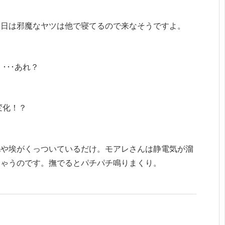
今日は邪魔なヤツは他で寝てるので来なそうですよ。
･･･あれ？
変化！？
毛や埃がくっついているだけ。モアレさんは静電気が溜
ちゃうのです。撫でるとパチパチ鳴りまくり。