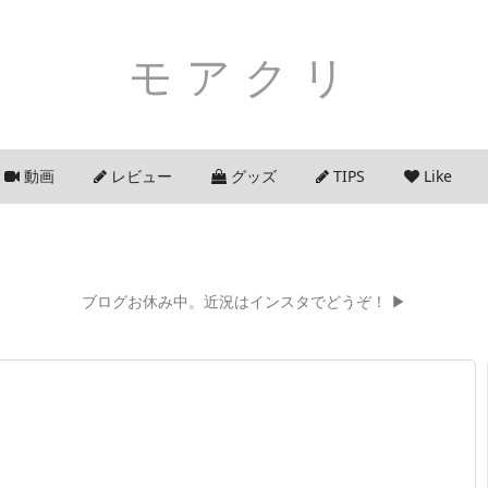
モアクリ
動画
レビュー
グッズ
TIPS
Like
ブログお休み中。近況はインスタでどうぞ！ ▶