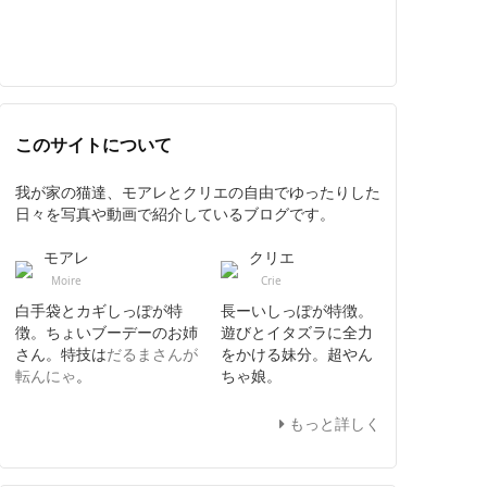
このサイトについて
我が家の猫達、モアレとクリエの自由でゆったりした
日々を写真や動画で紹介しているブログです。
モアレ
クリエ
Moire
Crie
白手袋とカギしっぽが特
長ーいしっぽが特徴。
徴。ちょいブーデーのお姉
遊びとイタズラに全力
さん。特技は
だるまさんが
をかける妹分。超やん
転んにゃ
。
ちゃ娘。
もっと詳しく