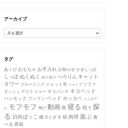
アーカイブ
ア
ー
カ
イ
ブ
タグ
おもちゃ
お手入れ
あくび
お知らせ
かぎしっぽ
キャット
ぬくぬく
しっぽ
ぺろりん
ぬりぬり
タワー
ジェット耳
ソファ
グルーミング
ジャンプ
ネコベッド
ネコパンチ
デスク
ニャー
ダッシュ
ベッド
ホッカペ
ハンモック
フンフン
ミニモア
モフモフ
寝る
探
動画
夜
戦う
伸び
レ
る
遊ぶ
日向ぼっこ
肉球
箱
食
棚
爪とぎ
窓
べる
香箱