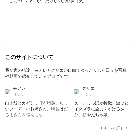
主さんのTシャツが、たけしの挑戦状（笑）
このサイトについて
我が家の猫達、モアレとクリエの自由でゆったりした日々を写真
や動画で紹介しているブログです。
モアレ
クリエ
Moire
Crie
白手袋とカギしっぽが特徴。ちょ
長ーいしっぽが特徴。遊びと
いブーデーのお姉さん。特技は
だ
イタズラに全力をかける妹
るまさんが転んにゃ
。
分。超やんちゃ娘。
もっと詳しく