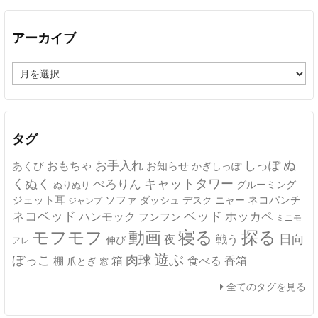
アーカイブ
ア
ー
カ
イ
ブ
タグ
ぬ
おもちゃ
お手入れ
しっぽ
あくび
お知らせ
かぎしっぽ
キャットタワー
くぬく
ぺろりん
グルーミング
ぬりぬり
ジェット耳
ソファ
ネコパンチ
デスク
ニャー
ダッシュ
ジャンプ
ネコベッド
ベッド
ホッカペ
ハンモック
フンフン
ミニモ
モフモフ
寝る
探る
動画
日向
夜
戦う
伸び
アレ
遊ぶ
ぼっこ
肉球
箱
食べる
香箱
棚
爪とぎ
窓
全てのタグを見る