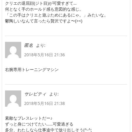
クリエの退屈顔(ジト目)が可愛すぎて…
何となく手のホールド感も意図的な感じ。
「この手はクリエと遊ぶためにあるにゃ。」みたいな。
鬱陶しいなんて言ったら贅沢ですよ〜(><)
より:
匿名
2018年5月16日 21:36
右腕専用トレーニングマシン
より:
サレビティ
2018年5月16日 21:38
素敵なブレスレットだー♪
ずっと身につけてたい……可愛過ぎる
多分、わたしなら仕事途中で放り出しそう(^-^;