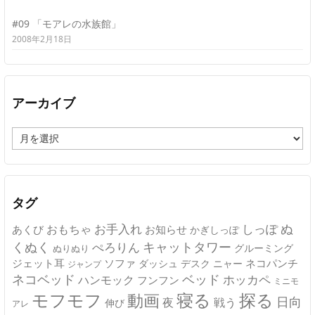
#09 「モアレの水族館」
2008年2月18日
アーカイブ
ア
ー
カ
イ
ブ
タグ
ぬ
おもちゃ
お手入れ
しっぽ
あくび
お知らせ
かぎしっぽ
キャットタワー
くぬく
ぺろりん
グルーミング
ぬりぬり
ジェット耳
ソファ
ネコパンチ
デスク
ニャー
ダッシュ
ジャンプ
ネコベッド
ベッド
ホッカペ
ハンモック
フンフン
ミニモ
モフモフ
寝る
探る
動画
日向
夜
戦う
伸び
アレ