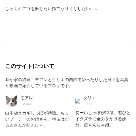
しゃくれアゴを触りたい指でうりうりしたい……
このサイトについて
我が家の猫達、モアレとクリエの自由でゆったりした日々を写真
や動画で紹介しているブログです。
クリエ
モアレ
Crie
Moire
長ーいしっぽが特徴。遊びと
白手袋とカギしっぽが特徴。ちょ
イタズラに全力をかける妹
いブーデーのお姉さん。特技は
だ
分。超やんちゃ娘。
るまさんが転んにゃ
。