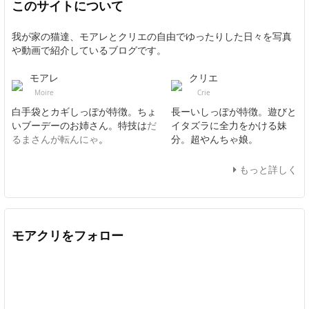
このサイトについて
我が家の猫達、モアレとクリエの自由でゆったりした日々を写真
や動画で紹介しているブログです。
モアレ
クリエ
Moire
Crie
白手袋とカギしっぽが特徴。ちょ
長ーいしっぽが特徴。遊びと
いブーデーのお姉さん。特技は
だ
イタズラに全力をかける妹
るまさんが転んにゃ
。
分。超やんちゃ娘。
もっと詳しく
モアクリをフォロー
Twitter
Facebook
Feedly
YouTube
ニコニコ動画
In