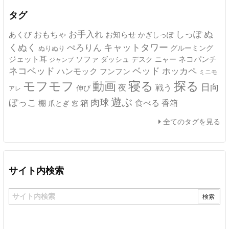
ブ
タグ
ぬ
おもちゃ
お手入れ
しっぽ
あくび
お知らせ
かぎしっぽ
キャットタワー
くぬく
ぺろりん
グルーミング
ぬりぬり
ジェット耳
ソファ
ネコパンチ
デスク
ニャー
ダッシュ
ジャンプ
ネコベッド
ベッド
ホッカペ
ハンモック
フンフン
ミニモ
モフモフ
寝る
探る
動画
日向
夜
戦う
伸び
アレ
遊ぶ
ぼっこ
肉球
箱
食べる
香箱
棚
爪とぎ
窓
全てのタグを見る
サイト内検索