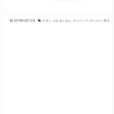
2019年3月12日
かぎしっぽ
,
ぬくぬく
,
ネコベッド
,
ホッカペ
,
寝る