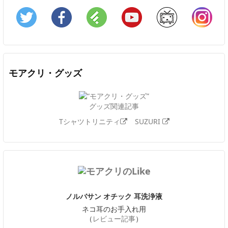
Twitter
Facebook
Feedly
YouTube
ニコニコ動画
In
モアクリ・グッズ
グッズ関連記事
Tシャツトリニティ
SUZURI
ノルバサン オチック 耳洗浄液
ネコ耳のお手入れ用
（
レビュー記事
）