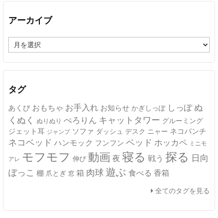
アーカイブ
ア
ー
カ
イ
ブ
タグ
ぬ
おもちゃ
お手入れ
しっぽ
あくび
お知らせ
かぎしっぽ
キャットタワー
くぬく
ぺろりん
グルーミング
ぬりぬり
ジェット耳
ソファ
ネコパンチ
デスク
ニャー
ダッシュ
ジャンプ
ネコベッド
ベッド
ホッカペ
ハンモック
フンフン
ミニモ
モフモフ
寝る
探る
動画
日向
夜
戦う
伸び
アレ
遊ぶ
ぼっこ
肉球
箱
食べる
香箱
棚
爪とぎ
窓
全てのタグを見る