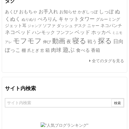
タグ
ぬ
おもちゃ
お手入れ
しっぽ
あくび
お知らせ
かぎしっぽ
キャットタワー
くぬく
ぺろりん
グルーミング
ぬりぬり
ジェット耳
ソファ
ネコパンチ
デスク
ニャー
ダッシュ
ジャンプ
ネコベッド
ベッド
ホッカペ
ハンモック
フンフン
ミニモ
モフモフ
寝る
探る
動画
日向
夜
戦う
伸び
アレ
遊ぶ
ぼっこ
肉球
箱
食べる
香箱
棚
爪とぎ
窓
全てのタグを見る
サイト内検索