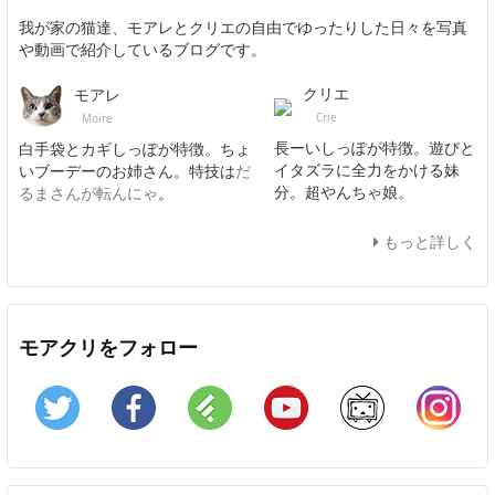
我が家の猫達、モアレとクリエの自由でゆったりした日々を写真
や動画で紹介しているブログです。
クリエ
モアレ
Crie
Moire
長ーいしっぽが特徴。遊びと
白手袋とカギしっぽが特徴。ちょ
イタズラに全力をかける妹
いブーデーのお姉さん。特技は
だ
分。超やんちゃ娘。
るまさんが転んにゃ
。
もっと詳しく
モアクリをフォロー
Twitter
Facebook
Feedly
YouTube
ニコニコ動画
In