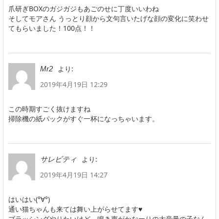
爪研ぎBOXのガジガジもあごのせに丁度いいわね
そしてモアさん うっとり顔から文句言いたげな顔の変化に笑わせ
てもらいました！100点！！
より:
Mr2
2019年4月19日 12:29
この時期すごく抜けますね
掃除機の紙パックがすぐ一杯になっちゃいます。
より:
サレビティ
2019年4月19日 14:27
はいはい(°∀°)
通い猫ちゃんも来ては舞い上がらせてます♥
ブラッシングやりたいけど、鳴き声がかなーりの大音量の子なん