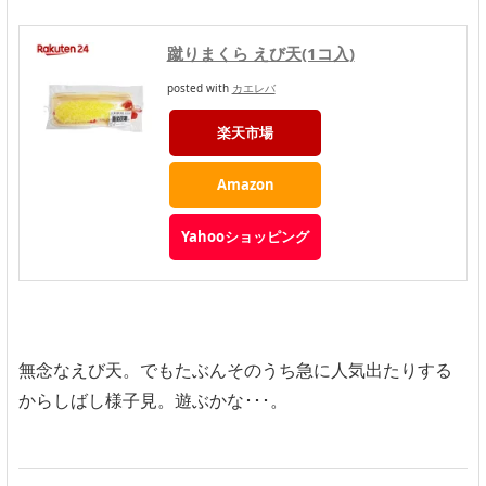
蹴りまくら えび天(1コ入)
posted with
カエレバ
楽天市場
Amazon
Yahooショッピング
無念なえび天。でもたぶんそのうち急に人気出たりする
からしばし様子見。遊ぶかな･･･。