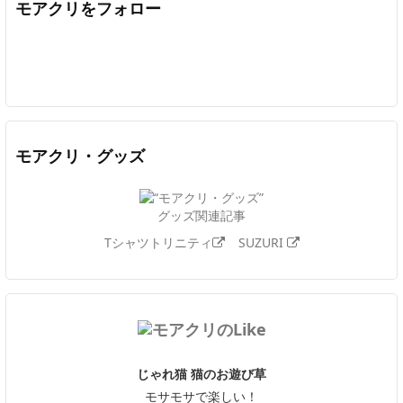
モアクリをフォロー
Twitter
Facebook
Feedly
YouTube
ニコニコ動画
In
モアクリ・グッズ
グッズ関連記事
Tシャツトリニティ
SUZURI
じゃれ猫 猫のお遊び草
モサモサで楽しい！