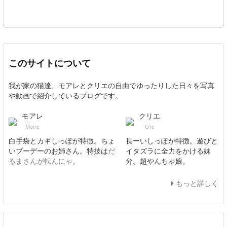
このサイトについて
我が家の猫達、モアレとクリエの自由でゆったりした日々を写真
や動画で紹介しているブログです。
モアレ
クリエ
Moire
Crie
白手袋とカギしっぽが特徴。ちょ
長ーいしっぽが特徴。遊びと
いブーデーのお姉さん。特技は
だ
イタズラに全力をかける妹
るまさんが転んにゃ
。
分。超やんちゃ娘。
もっと詳しく