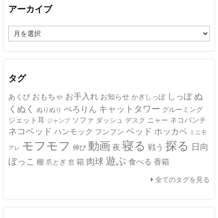
アーカイブ
ア
ー
カ
イ
ブ
タグ
ぬ
おもちゃ
お手入れ
しっぽ
あくび
お知らせ
かぎしっぽ
キャットタワー
くぬく
ぺろりん
グルーミング
ぬりぬり
ジェット耳
ソファ
ネコパンチ
デスク
ニャー
ダッシュ
ジャンプ
ネコベッド
ベッド
ホッカペ
ハンモック
フンフン
ミニモ
モフモフ
寝る
探る
動画
日向
夜
戦う
伸び
アレ
遊ぶ
ぼっこ
肉球
箱
食べる
香箱
棚
爪とぎ
窓
全てのタグを見る