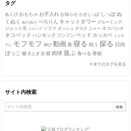
タグ
ぬ
おもちゃ
お手入れ
しっぽ
あくび
お知らせ
かぎしっぽ
キャットタワー
くぬく
ぺろりん
グルーミング
ぬりぬり
ジェット耳
ソファ
ネコパンチ
デスク
ニャー
ダッシュ
ジャンプ
ネコベッド
ベッド
ホッカペ
ハンモック
フンフン
ミニモ
モフモフ
寝る
探る
動画
日向
夜
戦う
伸び
アレ
遊ぶ
ぼっこ
肉球
箱
食べる
香箱
棚
爪とぎ
窓
全てのタグを見る
サイト内検索