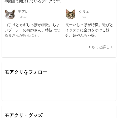
や動画で紹介しているブログです。
モアレ
クリエ
Moire
Crie
白手袋とカギしっぽが特徴。ちょ
長ーいしっぽが特徴。遊びと
いブーデーのお姉さん。特技は
だ
イタズラに全力をかける妹
るまさんが転んにゃ
。
分。超やんちゃ娘。
もっと詳しく
モアクリをフォロー
Twitter
Facebook
Feedly
YouTube
ニコニコ動画
In
モアクリ・グッズ