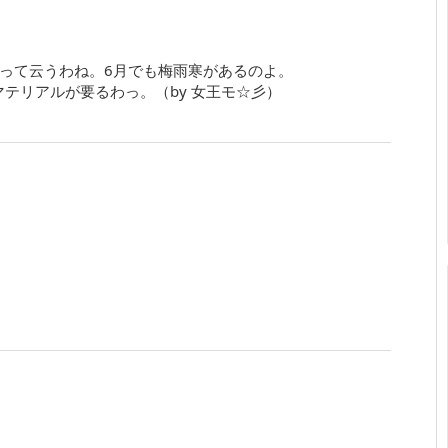
雨って云うわね。6月でも梅雨寒があるのよ。
テリアルが要るわっ。（by 女王モ☆彡）