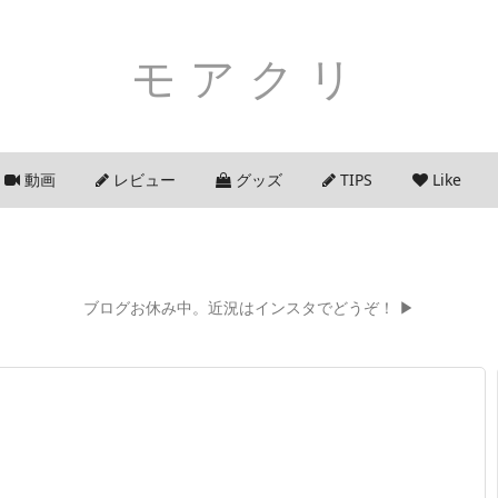
モアクリ
動画
レビュー
グッズ
TIPS
Like
ブログお休み中。近況はインスタでどうぞ！ ▶