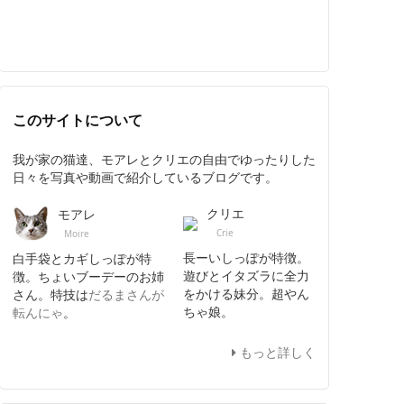
このサイトについて
我が家の猫達、モアレとクリエの自由でゆったりした
日々を写真や動画で紹介しているブログです。
クリエ
モアレ
Crie
Moire
長ーいしっぽが特徴。
白手袋とカギしっぽが特
遊びとイタズラに全力
徴。ちょいブーデーのお姉
をかける妹分。超やん
さん。特技は
だるまさんが
ちゃ娘。
転んにゃ
。
もっと詳しく