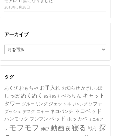
モアレ 11歳になりました！
2018年5月28日
アーカイブ
ア
ー
カ
イ
ブ
タグ
おもちゃ
お手入れ
あくび
お知らせ
かぎしっぽ
キャット
ぬくぬく
しっぽ
ぺろりん
ぬりぬり
タワー
ジェット耳
ソファ
グルーミング
ジャンプ
ネコベッド
ネコパンチ
デスク
ニャー
ダッシュ
ベッド
ホッカペ
ハンモック
フンフン
ミニモア
モフモフ
寝る
探
動画
夜
戦う
伸び
レ