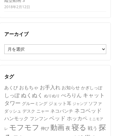
縦型動画 3
2018年2月12日
アーカイブ
ア
ー
カ
イ
ブ
タグ
おもちゃ
お手入れ
あくび
お知らせ
かぎしっぽ
キャット
ぬくぬく
しっぽ
ぺろりん
ぬりぬり
タワー
ジェット耳
ソファ
グルーミング
ジャンプ
ネコベッド
ネコパンチ
デスク
ニャー
ダッシュ
ベッド
ホッカペ
ハンモック
フンフン
ミニモア
モフモフ
寝る
探
動画
夜
戦う
伸び
レ