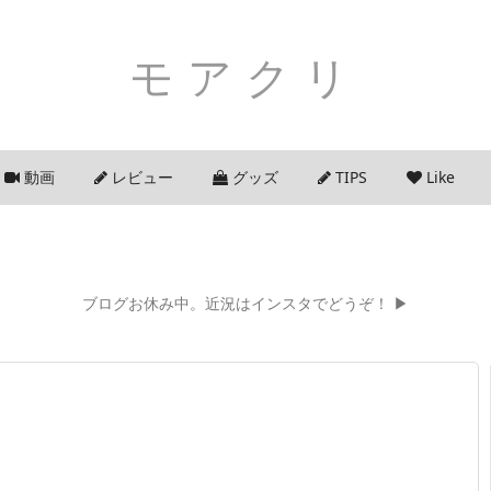
モアクリ
動画
レビュー
グッズ
TIPS
Like
ブログお休み中。近況はインスタでどうぞ！ ▶