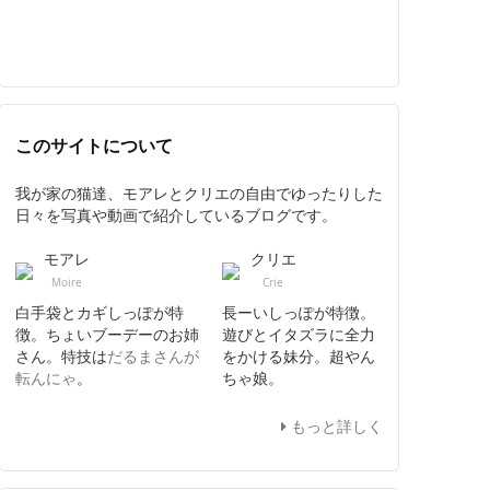
このサイトについて
我が家の猫達、モアレとクリエの自由でゆったりした
日々を写真や動画で紹介しているブログです。
モアレ
クリエ
Moire
Crie
白手袋とカギしっぽが特
長ーいしっぽが特徴。
徴。ちょいブーデーのお姉
遊びとイタズラに全力
さん。特技は
だるまさんが
をかける妹分。超やん
転んにゃ
。
ちゃ娘。
もっと詳しく