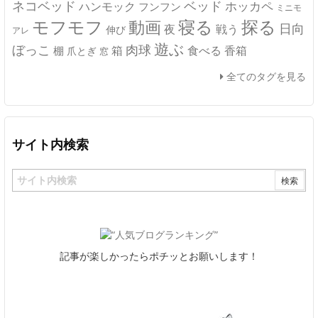
ネコベッド
ベッド
ホッカペ
ハンモック
フンフン
ミニモ
モフモフ
寝る
探る
動画
日向
夜
戦う
伸び
アレ
遊ぶ
ぼっこ
肉球
箱
食べる
香箱
棚
爪とぎ
窓
全てのタグを見る
サイト内検索
記事が楽しかったらポチッとお願いします！