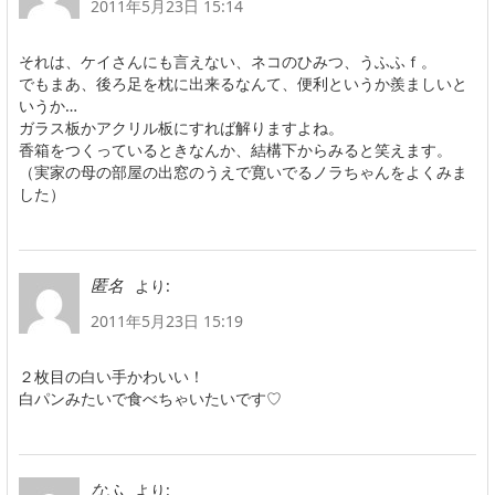
2011年5月23日 15:14
それは、ケイさんにも言えない、ネコのひみつ、うふふｆ。
でもまあ、後ろ足を枕に出来るなんて、便利というか羨ましいと
いうか…
ガラス板かアクリル板にすれば解りますよね。
香箱をつくっているときなんか、結構下からみると笑えます。
（実家の母の部屋の出窓のうえで寛いでるノラちゃんをよくみま
した）
より:
匿名
2011年5月23日 15:19
２枚目の白い手かわいい！
白パンみたいで食べちゃいたいです♡
より:
なふ