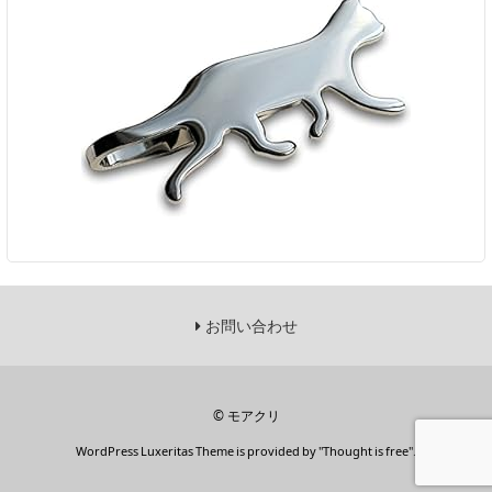
お問い合わせ
©
モアクリ
WordPress Luxeritas Theme is provided by "
Thought is free
".