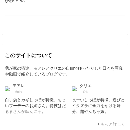
かわいいの
このサイトについて
我が家の猫達、モアレとクリエの自由でゆったりした日々を写真
や動画で紹介しているブログです。
モアレ
クリエ
Moire
Crie
白手袋とカギしっぽが特徴。ちょ
長ーいしっぽが特徴。遊びと
いブーデーのお姉さん。特技は
だ
イタズラに全力をかける妹
るまさんが転んにゃ
。
分。超やんちゃ娘。
もっと詳しく