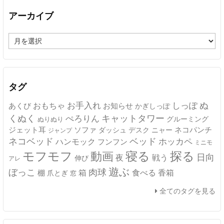
アーカイブ
ア
ー
カ
イ
ブ
タグ
ぬ
おもちゃ
お手入れ
しっぽ
あくび
お知らせ
かぎしっぽ
キャットタワー
くぬく
ぺろりん
グルーミング
ぬりぬり
ジェット耳
ソファ
ネコパンチ
デスク
ニャー
ダッシュ
ジャンプ
ネコベッド
ベッド
ホッカペ
ハンモック
フンフン
ミニモ
モフモフ
寝る
探る
動画
日向
夜
戦う
伸び
アレ
遊ぶ
ぼっこ
肉球
箱
食べる
香箱
棚
爪とぎ
窓
全てのタグを見る