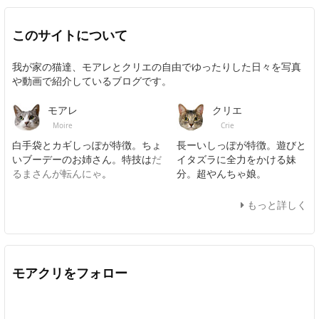
このサイトについて
我が家の猫達、モアレとクリエの自由でゆったりした日々を写真
や動画で紹介しているブログです。
モアレ
クリエ
Moire
Crie
白手袋とカギしっぽが特徴。ちょ
長ーいしっぽが特徴。遊びと
いブーデーのお姉さん。特技は
だ
イタズラに全力をかける妹
るまさんが転んにゃ
。
分。超やんちゃ娘。
もっと詳しく
モアクリをフォロー
Twitter
Facebook
Feedly
YouTube
ニコニコ動画
In