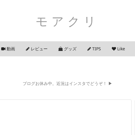
モアクリ
動画
レビュー
グッズ
TIPS
Like
ブログお休み中。近況はインスタでどうぞ！ ▶