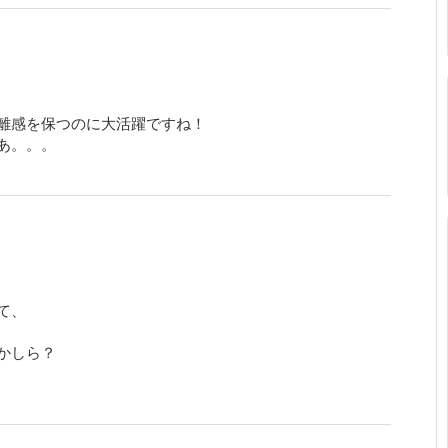
離感を保つのに大活躍ですね！
あ。。。
て、
かしら？