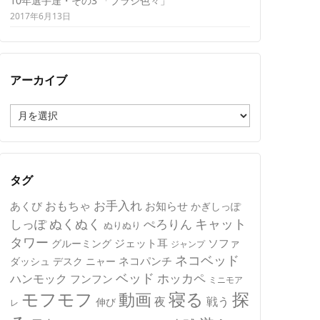
10年選手達・その3 「ブラシ色々」
2017年6月13日
アーカイブ
ア
ー
カ
イ
ブ
タグ
おもちゃ
お手入れ
あくび
お知らせ
かぎしっぽ
キャット
ぬくぬく
しっぽ
ぺろりん
ぬりぬり
タワー
ジェット耳
ソファ
グルーミング
ジャンプ
ネコベッド
ネコパンチ
デスク
ニャー
ダッシュ
ベッド
ホッカペ
ハンモック
フンフン
ミニモア
モフモフ
寝る
探
動画
夜
戦う
伸び
レ