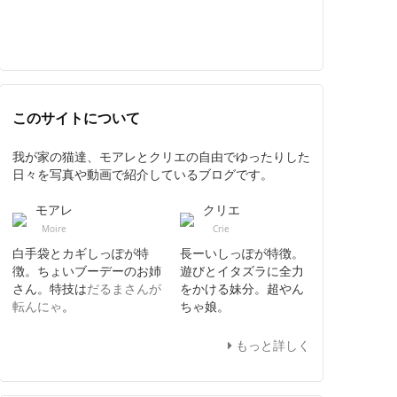
このサイトについて
我が家の猫達、モアレとクリエの自由でゆったりした
日々を写真や動画で紹介しているブログです。
モアレ
クリエ
Moire
Crie
白手袋とカギしっぽが特
長ーいしっぽが特徴。
徴。ちょいブーデーのお姉
遊びとイタズラに全力
さん。特技は
だるまさんが
をかける妹分。超やん
転んにゃ
。
ちゃ娘。
もっと詳しく