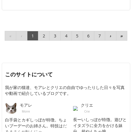
«
‹
1
2
3
4
5
6
7
›
»
このサイトについて
我が家の猫達、モアレとクリエの自由でゆったりした日々を写真
や動画で紹介しているブログです。
クリエ
モアレ
Crie
Moire
長ーいしっぽが特徴。遊びと
白手袋とカギしっぽが特徴。ちょ
イタズラに全力をかける妹
いブーデーのお姉さん。特技は
だ
分。超やんちゃ娘。
るまさんが転んにゃ
。