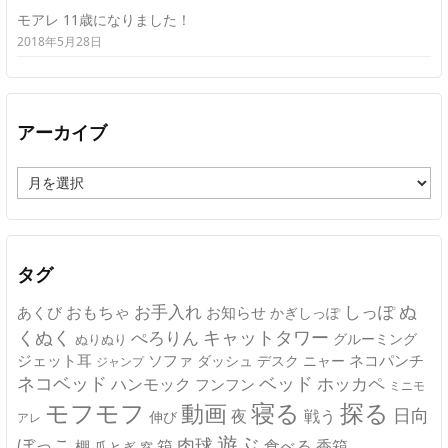
モアレ 11歳になりました！
2018年5月28日
アーカイブ
ア
ー
カ
イ
ブ
タグ
ぬ
おもちゃ
お手入れ
しっぽ
あくび
お知らせ
かぎしっぽ
キャットタワー
くぬく
ぺろりん
グルーミング
ぬりぬり
ジェット耳
ソファ
ネコパンチ
デスク
ニャー
ダッシュ
ジャンプ
ネコベッド
ベッド
ホッカペ
ハンモック
フンフン
ミニモ
モフモフ
寝る
探る
動画
日向
夜
戦う
伸び
アレ
遊ぶ
ぼっこ
肉球
箱
食べる
香箱
棚
爪とぎ
窓