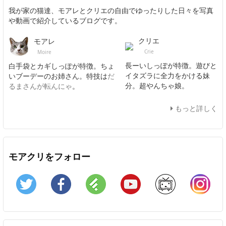
我が家の猫達、モアレとクリエの自由でゆったりした日々を写真
や動画で紹介しているブログです。
クリエ
モアレ
Crie
Moire
長ーいしっぽが特徴。遊びと
白手袋とカギしっぽが特徴。ちょ
イタズラに全力をかける妹
いブーデーのお姉さん。特技は
だ
分。超やんちゃ娘。
るまさんが転んにゃ
。
もっと詳しく
モアクリをフォロー
Twitter
Facebook
Feedly
YouTube
ニコニコ動画
In