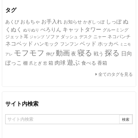
ブ
タグ
ぬ
おもちゃ
お手入れ
しっぽ
あくび
お知らせ
かぎしっぽ
キャットタワー
くぬく
ぺろりん
グルーミング
ぬりぬり
ジェット耳
ソファ
ネコパンチ
デスク
ニャー
ダッシュ
ジャンプ
ネコベッド
ベッド
ホッカペ
ハンモック
フンフン
ミニモ
モフモフ
寝る
探る
動画
日向
夜
戦う
伸び
アレ
遊ぶ
ぼっこ
肉球
箱
食べる
香箱
棚
爪とぎ
窓
全てのタグを見る
サイト内検索