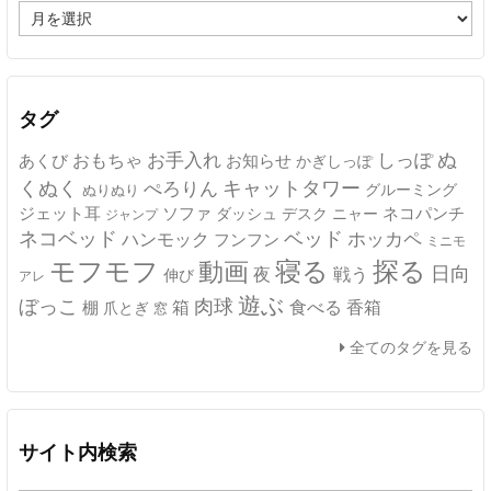
ア
ー
カ
イ
ブ
タグ
ぬ
おもちゃ
お手入れ
しっぽ
あくび
お知らせ
かぎしっぽ
キャットタワー
くぬく
ぺろりん
グルーミング
ぬりぬり
ジェット耳
ソファ
ネコパンチ
デスク
ニャー
ダッシュ
ジャンプ
ネコベッド
ベッド
ホッカペ
ハンモック
フンフン
ミニモ
モフモフ
寝る
探る
動画
日向
夜
戦う
伸び
アレ
遊ぶ
ぼっこ
肉球
箱
食べる
香箱
棚
爪とぎ
窓
全てのタグを見る
サイト内検索