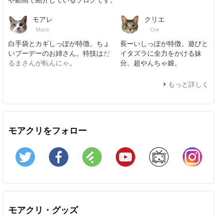
モアレ
クリエ
Moire
Crie
白手袋とカギしっぽが特徴。ちょ
長ーいしっぽが特徴。遊びと
いブーデーのお姉さん。特技は
だ
イタズラに全力をかける妹
るまさんが転んにゃ
。
分。超やんちゃ娘。
もっと詳しく
モアクリをフォロー
Twitter
Facebook
Feedly
YouTube
ニコニコ動画
In
モアクリ・グッズ