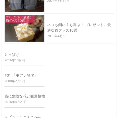
2024年8月12日
ネコも飼い主も喜ぶ！ プレゼントに最
適な猫グッズ10選
2018年4月6日
足っぱげ
2016年10月4日
#01 「モアレ登場」
2008年2月17日
猫に危険な花と観葉植物
2016年4月21日
レビュー : けりぐるみ