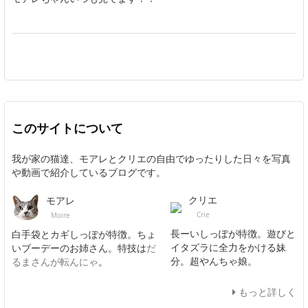
このサイトについて
我が家の猫達、モアレとクリエの自由でゆったりした日々を写真
や動画で紹介しているブログです。
クリエ
モアレ
Crie
Moire
長ーいしっぽが特徴。遊びと
白手袋とカギしっぽが特徴。ちょ
イタズラに全力をかける妹
いブーデーのお姉さん。特技は
だ
分。超やんちゃ娘。
るまさんが転んにゃ
。
もっと詳しく