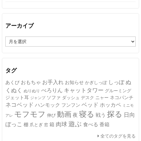
アーカイブ
ア
ー
カ
イ
ブ
タグ
ぬ
おもちゃ
お手入れ
しっぽ
あくび
お知らせ
かぎしっぽ
キャットタワー
くぬく
ぺろりん
グルーミング
ぬりぬり
ジェット耳
ソファ
ネコパンチ
デスク
ニャー
ダッシュ
ジャンプ
ネコベッド
ベッド
ホッカペ
ハンモック
フンフン
ミニモ
モフモフ
寝る
探る
動画
日向
夜
戦う
伸び
アレ
遊ぶ
ぼっこ
肉球
箱
食べる
香箱
棚
爪とぎ
窓
全てのタグを見る