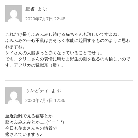
より:
匿名
2020年7月7日 22:48
これだけ長くふみふみし続ける猫ちゃんも珍しいですよね。
ふみふみの一心不乱はおそらく本能に起因するもののように思わ
れますね。
ケイさんの太腿きっと赤くなっていることでせぅ。
でも、クリエさんの表情に時たま野生の顔を視るのも愉しいので
す。アフリカの猛獣系（爆）。
より:
サレビティ
2020年7月7日 17:36
至近距離で見る寝姿とか
延々ふみふみとか……(*´ー｀*)
今日も羨まさんちの情景で
癒されていますぅ♪