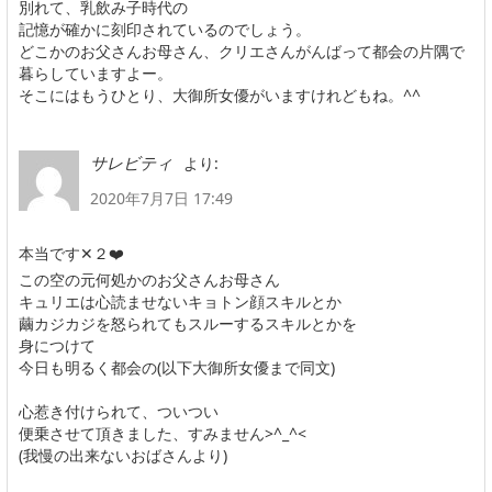
別れて、乳飲み子時代の
記憶が確かに刻印されているのでしょう。
どこかのお父さんお母さん、クリエさんがんばって都会の片隅で
暮らしていますよー。
そこにはもうひとり、大御所女優がいますけれどもね。^^
より:
サレビティ
2020年7月7日 17:49
本当です✕２❤️
この空の元何処かのお父さんお母さん
キュリエは心読ませないキョトン顔スキルとか
繭カジカジを怒られてもスルーするスキルとかを
身につけて
今日も明るく都会の(以下大御所女優まで同文)
心惹き付けられて、ついつい
便乗させて頂きました、すみません>^_^<
(我慢の出来ないおばさんより)