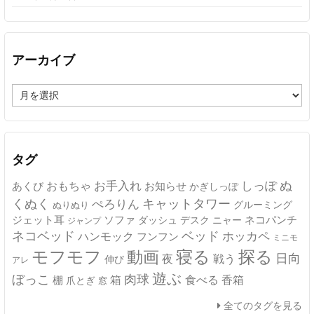
アーカイブ
ア
ー
カ
イ
ブ
タグ
ぬ
おもちゃ
お手入れ
しっぽ
あくび
お知らせ
かぎしっぽ
キャットタワー
くぬく
ぺろりん
グルーミング
ぬりぬり
ジェット耳
ソファ
ネコパンチ
デスク
ニャー
ダッシュ
ジャンプ
ネコベッド
ベッド
ホッカペ
ハンモック
フンフン
ミニモ
モフモフ
寝る
探る
動画
日向
夜
戦う
伸び
アレ
遊ぶ
ぼっこ
肉球
箱
食べる
香箱
棚
爪とぎ
窓
全てのタグを見る