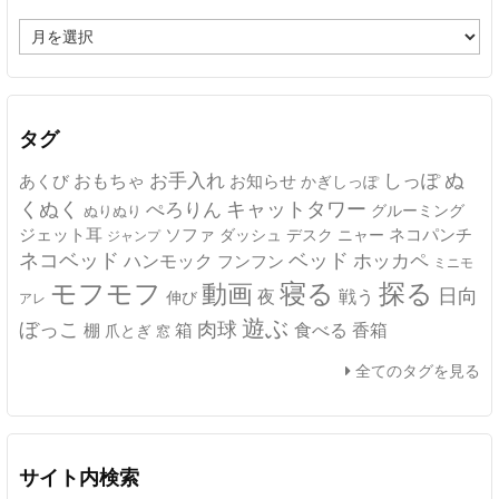
ア
ー
カ
イ
ブ
タグ
ぬ
おもちゃ
お手入れ
しっぽ
あくび
お知らせ
かぎしっぽ
キャットタワー
くぬく
ぺろりん
グルーミング
ぬりぬり
ジェット耳
ソファ
ネコパンチ
デスク
ニャー
ダッシュ
ジャンプ
ネコベッド
ベッド
ホッカペ
ハンモック
フンフン
ミニモ
モフモフ
寝る
探る
動画
日向
夜
戦う
伸び
アレ
遊ぶ
ぼっこ
肉球
箱
食べる
香箱
棚
爪とぎ
窓
全てのタグを見る
サイト内検索