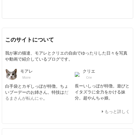
このサイトについて
我が家の猫達、モアレとクリエの自由でゆったりした日々を写真
や動画で紹介しているブログです。
クリエ
モアレ
Crie
Moire
長ーいしっぽが特徴。遊びと
白手袋とカギしっぽが特徴。ちょ
イタズラに全力をかける妹
いブーデーのお姉さん。特技は
だ
分。超やんちゃ娘。
るまさんが転んにゃ
。
もっと詳しく