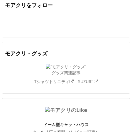
モアクリをフォロー
Twitter
Facebook
Feedly
YouTube
ニコニコ動画
In
モアクリ・グッズ
グッズ関連記事
Tシャツトリニティ
SUZURI
ドーム型キャットハウス
ゆったり広々空間 （
レビュー記事
）