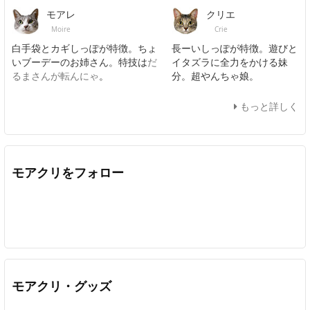
モアレ
クリエ
Moire
Crie
白手袋とカギしっぽが特徴。ちょ
長ーいしっぽが特徴。遊びと
いブーデーのお姉さん。特技は
だ
イタズラに全力をかける妹
るまさんが転んにゃ
。
分。超やんちゃ娘。
もっと詳しく
モアクリをフォロー
Twitter
Facebook
Feedly
YouTube
ニコニコ動画
In
モアクリ・グッズ