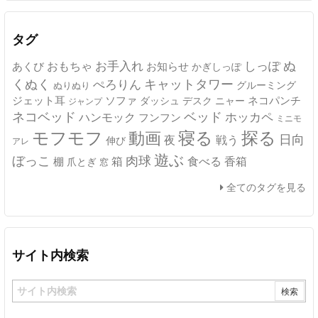
イ
ブ
タグ
ぬ
おもちゃ
お手入れ
しっぽ
あくび
お知らせ
かぎしっぽ
キャットタワー
くぬく
ぺろりん
グルーミング
ぬりぬり
ジェット耳
ソファ
ネコパンチ
デスク
ニャー
ダッシュ
ジャンプ
ネコベッド
ベッド
ホッカペ
ハンモック
フンフン
ミニモ
モフモフ
寝る
探る
動画
日向
夜
戦う
伸び
アレ
遊ぶ
ぼっこ
肉球
箱
食べる
香箱
棚
爪とぎ
窓
全てのタグを見る
サイト内検索