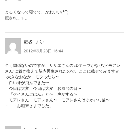
まるくなって寝てて、かわいい(*´`)
癒されます。
より:
匿名
2012年9月28日 16:44
全く関係ないのですが、サザエさんのEDテーマがなぜか“モアレ
さん”に置き換えて脳内再生されたので、ここに載せてみますｗ
♪大きなおなか モフったら〜
白い牙が飛んできた〜
今日は大変 今日は大変 お風呂の日〜
『ケイさんごはん』と〜 声がする〜
モアレさん モアレさん〜 モアレさんはゆかいな猫〜
・・・お粗末さまでした。