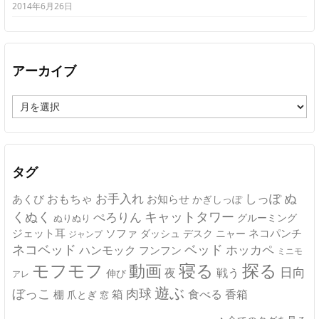
2014年6月26日
アーカイブ
ア
ー
カ
イ
ブ
タグ
ぬ
おもちゃ
お手入れ
しっぽ
あくび
お知らせ
かぎしっぽ
キャットタワー
くぬく
ぺろりん
グルーミング
ぬりぬり
ジェット耳
ソファ
ネコパンチ
デスク
ニャー
ダッシュ
ジャンプ
ネコベッド
ベッド
ホッカペ
ハンモック
フンフン
ミニモ
モフモフ
寝る
探る
動画
日向
夜
戦う
伸び
アレ
遊ぶ
ぼっこ
肉球
箱
食べる
香箱
棚
爪とぎ
窓