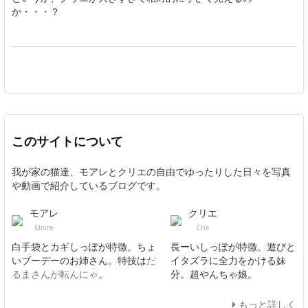
か・・・？
このサイトについて
我が家の猫達、モアレとクリエの自由でゆったりした日々を写真
や動画で紹介しているブログです。
モアレ
クリエ
Moire
Crie
白手袋とカギしっぽが特徴。ちょ
長ーいしっぽが特徴。遊びと
いブーデーのお姉さん。特技は
だ
イタズラに全力をかける妹
るまさんが転んにゃ
。
分。超やんちゃ娘。
もっと詳しく