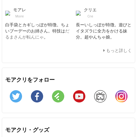
モアレ
クリエ
Moire
Crie
白手袋とカギしっぽが特徴。ちょ
長ーいしっぽが特徴。遊びと
いブーデーのお姉さん。特技は
だ
イタズラに全力をかける妹
るまさんが転んにゃ
。
分。超やんちゃ娘。
もっと詳しく
モアクリをフォロー
Twitter
Facebook
Feedly
YouTube
ニコニコ動画
In
モアクリ・グッズ