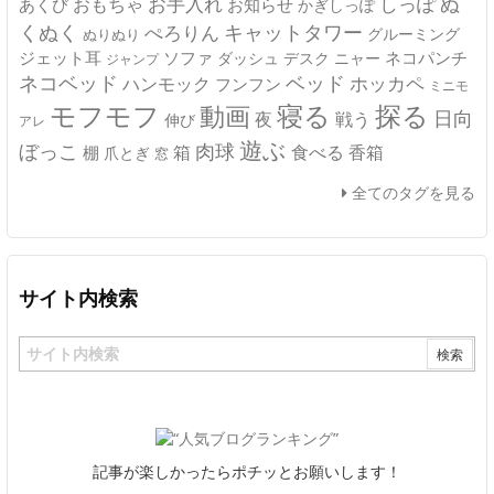
ぬ
おもちゃ
お手入れ
しっぽ
あくび
お知らせ
かぎしっぽ
キャットタワー
くぬく
ぺろりん
グルーミング
ぬりぬり
ジェット耳
ソファ
ネコパンチ
デスク
ニャー
ダッシュ
ジャンプ
ネコベッド
ベッド
ホッカペ
ハンモック
フンフン
ミニモ
モフモフ
寝る
探る
動画
日向
夜
戦う
伸び
アレ
遊ぶ
ぼっこ
肉球
箱
食べる
香箱
棚
爪とぎ
窓
全てのタグを見る
サイト内検索
記事が楽しかったらポチッとお願いします！